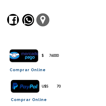
el trabajo valorativo sobre lo que
entendemos como un error.
Para comenzar el proceso de pago deberá
iniciar sesión o registrarse.
$
76000
Comprar Online
U$S
70
Comprar Online