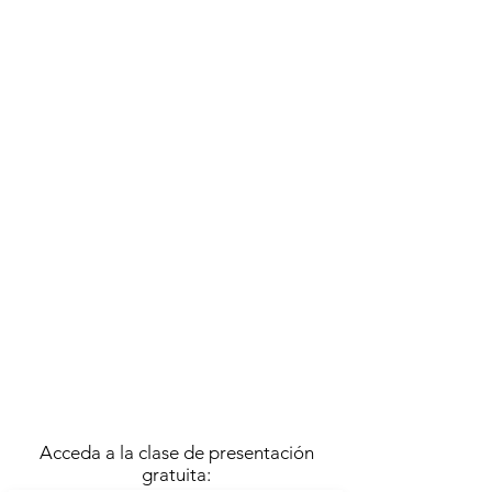
A cargo de
GABRIELA ZAMPINI
JUNIO 2025
ACTIVIDAD FINALIZADA
Se llevó a cabo el
VIERNES 6 DE JUNIO | 14.30
MODALIDAD VIRTUAL
TODAS LAS CLASES SE GRABAN, POR LO QUE
ES POSIBLE INSCRIBIRSE AUN CUANDO
HAYA COMENZADO LA ACTIVIDAD
Acceda a la clase de presentación
gratuita: