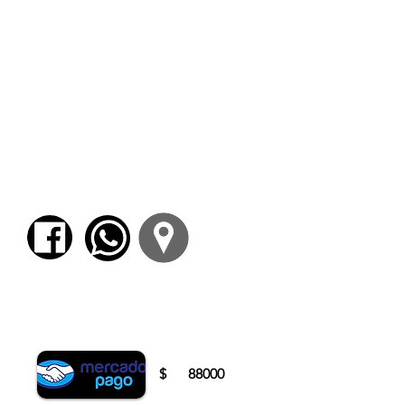
Paréntesis sobre la génesis del color y el
colorismo. Lectura y análisis del cap. VIII.
La visión háptica en Egipto. Fin del espacio
egipcio y nuevos espacios-señales. Lectura y
análisis del cap. IX.
El espacio táctil-óptico y el molde interior
orgánico (Grecia y Renacimiento). El espacio
óptico puro y la modulación de la luz
(Bizancio y el siglo XVII). Lectura y análisis del
cap. X.
La cuestión del color. Los regímenes del color
y el espacio colorístico. Lectura y análisis de
los cap. XI y XII.
Para comenzar el proceso de pago deberá
iniciar sesión o registrarse.
$
88000