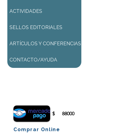
ACTIVIDADES
SELLOS EDITORIALES
ARTÍCULOS Y CONFERENCIAS
CONTACTO/AYUDA
Para comenzar el proceso de
pago deberá iniciar sesión o
registrarse.
$
88000
Comprar Online