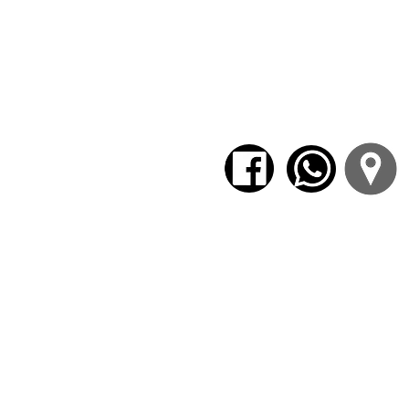
El camino de Heidegger no se cierra e
anímicos”, los “estados afectivo
veneración…
Durante seis clases caminaremos esos h