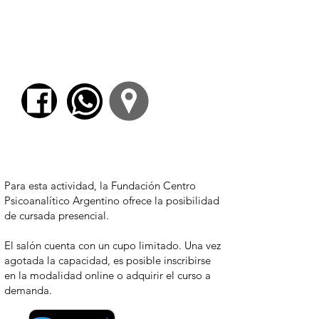
época en la poesía de Prévert.
Cuarta reunión
: Análisis del poema
“Fête” y “L’effort humain”.
Conclusiones.
Para comenzar el proceso de pago deberá
iniciar sesión o registrarse.
Para esta actividad, la Fundación Centro
Psicoanalítico Argentino ofrece la posibilidad
de cursada presencial.
El salón cuenta con un cupo limitado. Una vez
agotada la capacidad, es posible inscribirse
en la modalidad online o adquirir el curso a
demanda.