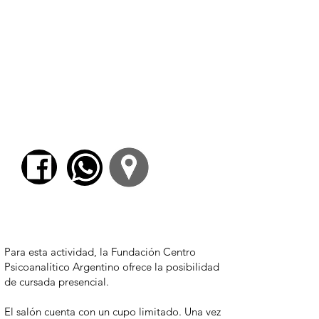
premio del concurso de no-ficción del Fondo
Nacional de las Artes). Coautor con Daniel
Wizenberg de
Corea, dos caras extremas de
una misma nación
. Dirige el taller de crónica
Viajar para contarla. Premio Konex de Letras
2024 por su obra de no ficción. Analista de
geopolítica internacional y editor en
Página/12.
Para comenzar el proceso de pago deberá
iniciar sesión o registrarse.
Para esta actividad, la Fundación Centro
Psicoanalítico Argentino ofrece la posibilidad
de cursada presencial.
El salón cuenta con un cupo limitado. Una vez