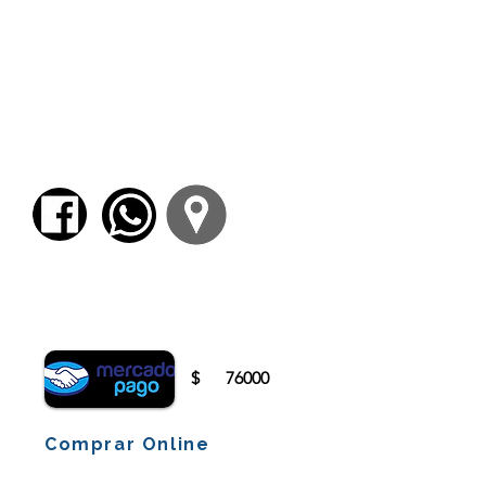
El rigor corporativo y su origen en el campo
de arroz y la ética samurái.
La concepción local de los conceptos de
original y copia.
Honne
y
tatemae
: la máscara y el verdadero
yo (por qué según Lacan un japonés solo
puede decir la verdad mintiendo).
La preeminencia del
wa
y la búsqueda de la
armonía mediante el respeto a las jerarquías.
Para comenzar el proceso de pago deberá
iniciar sesión o registrarse.
$
76000
Comprar Online