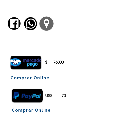
https://www.pagina12.com.ar/392187-la-
vanguardia-del-tecnofeudalismo
Para comenzar el proceso de pago deberá
iniciar sesión o registrarse.
$
76000
Comprar Online
U$S
70
Comprar Online