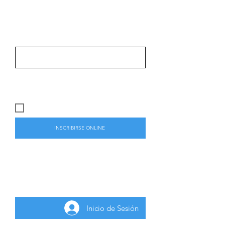
FORMULARIO DE INSCRIPCIÓN
A LA
ACTIVIDAD GRATUITA
CUPO PRESENCIAL DISPONIBLE:
25
ALUMNO PRESENCIAL
INSCRIBIRSE ONLINE
Para inscribirse a la actividad gratuita
deberá iniciar sesión como usuario
registrado.
Inicio de Sesión