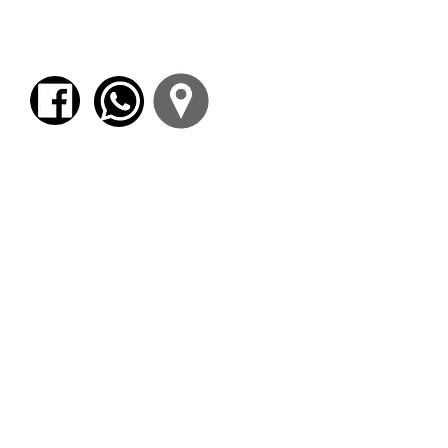
percepción primaria ante
sus ojos.”
ACTIVIDAD GRATUITA
Una vez procesada la inscripción
podrá:
* ingresar al ZOOM (de
corresponder)
* ingresar al AULA VIRTUAL donde
encontrará las grabaciones de las
clases de la actividad.
Asimismo le enviaremos a su casilla
de correo electrónico el enlace de
acceso el enlace de ZOOM (de
corresponder) y el ingreso al AULA
VIRTUAL.