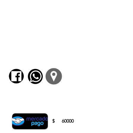
Lucho Maidana ataca. Monólogos en
contexto de encierro
(2014)
El sin… de mi aparente
(2017)
Poesía política
(2019)
Queridísimo hermano
(2020)
El imposible lacerado y otros baruyos del
idioma
(2020)
Recibió el Premio Domingo Faustino
Sarmiento, otorgado por el Senado de la
Nación a su trayectoria literaria (2008).
En el año 2014 la Biblioteca Nacional lo
distinguió con el Premio Rosa de Cobre.
Para comenzar el proceso de pago deberá
iniciar sesión o registrarse.
$
60000