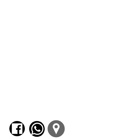
de un mundo con más equidad social o
prevalecerá el lucro como el cometido de los
grupos de economía más poderosa?
5. ¿Qué tarea le corresponde en esta
circunstancia a las voces de la cultura?
6. ¿Qué síntomas en el cuerpo, en el cerebro
y en el inconsciente dejará la pandemia?
CRONOGRAMA
VIERNES 16 DE JULIO
MÓNICA GIARDINA
VIERNES 30 DE JULIO
GABRIELA ZAMPINI
VIERNES 23 DE JULIO
SILVIA DEL LUJÁN DI SANZA
VIERNES 6 DE AGOSTO
ALICIA ARDILA