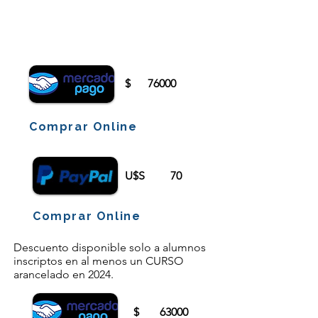
Para comenzar el proceso de pago deberá
iniciar sesión o registrarse.
$
76000
Comprar Online
U$S
70
Comprar Online
Descuento disponible solo a alumnos
inscriptos en al menos un CURSO
arancelado en 2024.
$
63000