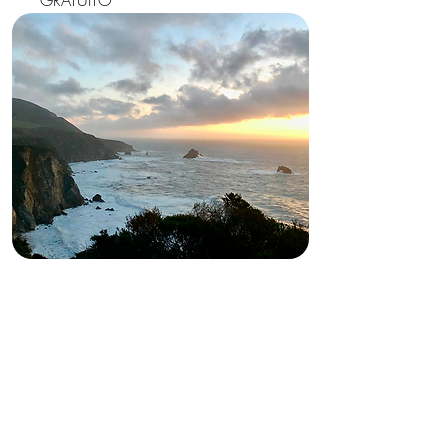
GRATUITO
MISTERIO, DONACIÓN Y
ENIGMA
UN RECORRIDO INQUIETANTE
POR EL AIRE, EL FUEGO, LA
TIERRA Y EL AGUA