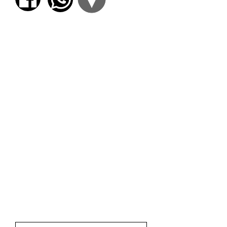
ACTIVIDAD GRATUITA
Una vez procesada la inscripción
podrá:
* ingresar al ZOOM (de
corresponder)
* ingresar al AULA VIRTUAL donde
encontrará las grabaciones de las
clases de la actividad.
Asimismo le enviaremos a su casilla
de correo electrónico el enlace de
acceso el enlace de ZOOM (de
corresponder) y el ingreso al AULA
VIRTUAL.
FORMULARIO DE INSCRIPCIÓN
A LA
ACTIVIDAD GRATUITA