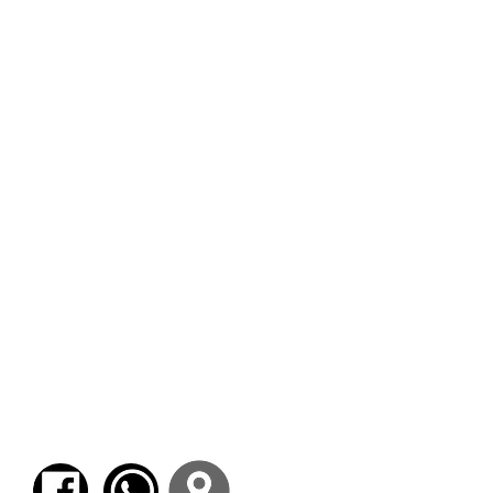
historia, arte, filosofía, religión,
ciencia, creencia, “mundo de la
vida”.
La sacralidad de lo natural. Dioses
y elementos. Dioses y mortales.
Lo sublime y lo pavoroso.
Bendición y poder devastador de
los elementos.
Fenomenología de lo imaginario:
extrañamiento, encantamiento y
ensoñación.
Lucha desigual de los poderes,
regiones del dominio humano. La
técnica. Necesidad y azar.
“Accidentes naturales”.
Los elementos, antes y después de
la Modernidad.