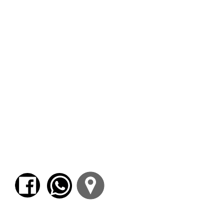
participar.
El libro en el que podrán encontrarse los
cuentos que leeremos se llama
The Short
Stories of Saki
.
Estos serán los cuentos que trabajaremos
cada clase:
08/04: “
Gabriel-Ernest
”.
15/04: “
The Soul of Laploshka
” & “
The Open
Window
”.
22/04: “
Tobermory
”.
29/04: “
The Lumber-Room
” & “
Clovis on
Parental Responsibilities
”.
06/05: “
Tea
” & “
Sredni Vashtar
”.
13/05: “
Filboid Studge, the Story of a Mouse
That Helped
” & “
The Unrest-Cure
”.
20/05: “
The Jesting of Arlington Stringham
”
& “
The Music on the Hill
”.
27/05: “
Laura
” & “
The Story-Teller
”.
Para comenzar el proceso de pago deberá