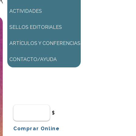
A
ACTIVIDADES
SELLOS EDITORIALES
ARTÍCULOS Y CONFERENCIAS
CONTACTO/AYUDA
Para comenzar el proceso de
pago deberá iniciar sesión o
registrarse.
$
Comprar Online