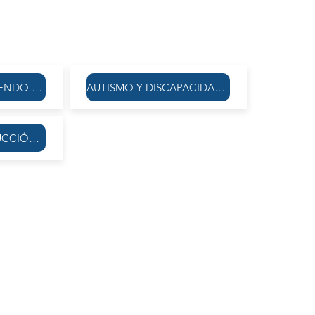
¿QUÉ ESTÁ SUCEDIENDO CON EL INCREMENTO DE SUICIDIOS EN ARGENTINA?
AUTISMO Y DISCAPACIDAD: EL ROL DEL ACOMPAÑANTE TERAPÉUTICO
TCA Y LA CONSTRUCCIÓN DEL CUERPO EN LA ERA DIGITAL
d-19 y aislamiento social.
rmas virtuales para apuestas online.
mpañamiento terapéutico del paciente.
PANELISTAS:
Dr. SAÚL CHAIO