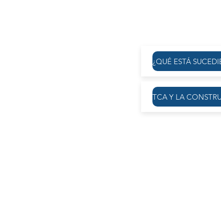
- Covi
- Uso de platafo
- Tratamiento y aco