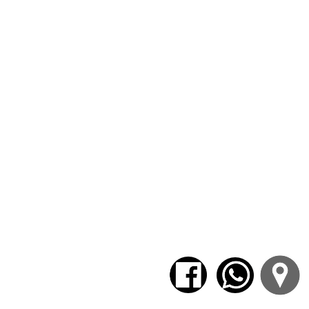
L
Psicóloga de guardi
Lic
Psicoanalista del Centro Asis
INSCRIPCIÓN:
ht