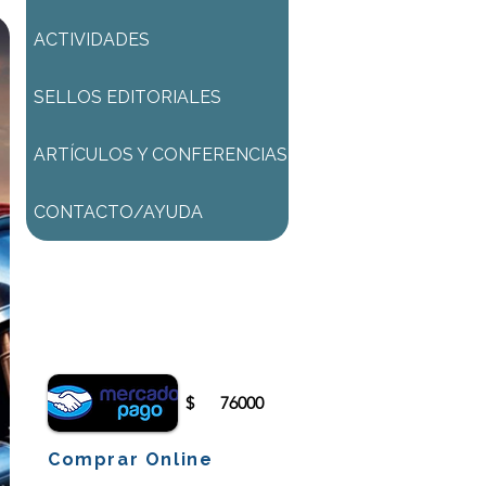
ACTIVIDADES
SELLOS EDITORIALES
ARTÍCULOS Y CONFERENCIAS
CONTACTO/AYUDA
Para comenzar el proceso de
pago deberá iniciar sesión o
registrarse.
$
76000
Comprar Online