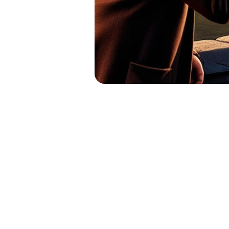
DE LA M
INTELIG
EL INCONSCIE
CARLO GINZ
GILLES LI