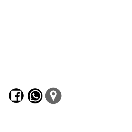
Lordon, F.;
Capitalismo, deseo y servidumbre.
Marx y Spinoza.
Bs. As.: Tinta Limón, 2015.
Negri, A.;
Spinoza subversivo.
Madrid: Akal,
2000.
Negri, A.;
La anomalía salvaje. Poder y
potencia en Baruch Spinoza.
Bs. As.:
Waldhuter, 2015.
Rosales, M.;
Spinoza-Hobbes. Entre la
retórica y la necroscopia.
Bs. As.: Ragif, 2020.
Tatián, D.;
La cautela del salvaje: Pasiones y
política en Spinoza.
Bs. As.: Colihue, 2015.
Tatián, D.;
Spinoza disidente.
Bs. As.: Tinta
Limón, 2019.
Visentin, S.;
El movimiento de la democracia.
Antropología y política en Spinoza.
Córdoba:
Encuentro Grupo Editorial: 2011.
Para comenzar el proceso de pago deberá
iniciar sesión o registrarse.