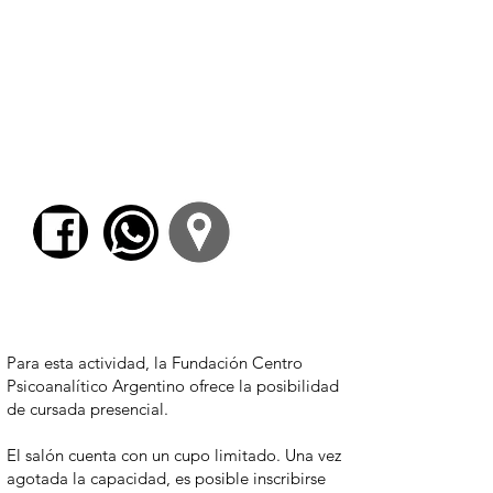
artículos y capítulos de libros en ediciones
colectivas sobre su temática. Se destaca la
edición, traducción y notas de la
correspondencia de Nicolás Malebranche
sobre la filosofía de Spinoza, que la editorial
Las Cuarenta editó bajo el título
Crítica de la
razón geométrica. El debate sobre la filosofía
de Spinoza
; como el
Panteisticon
de John
Toland, que editará en breve la editorial El
Cuenco de Plata.
Para comenzar el proceso de pago deberá
iniciar sesión o registrarse.
Para esta actividad, la Fundación Centro
Psicoanalítico Argentino ofrece la posibilidad
de cursada presencial.
El salón cuenta con un cupo limitado. Una vez
agotada la capacidad, es posible inscribirse