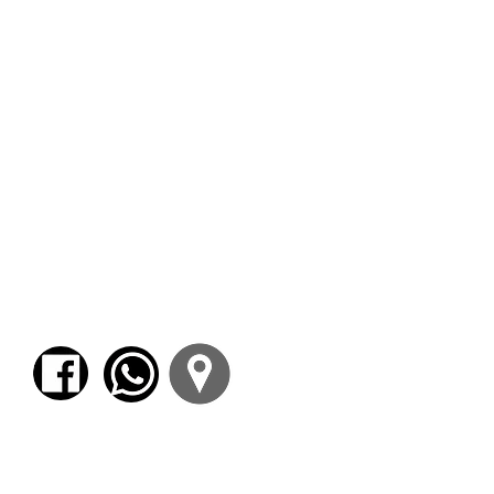
Universidad Nacional del Oeste. Docente
concursado en la cátedra Historia de la
Filosofía Moderna y profesor adjunto de la
cátedra Filosofía Política y Social de la
Universidad Nacional de San Martín y de
Antropología Filosófica de la Universidad
Nacional del Oeste. Ha publicado numerosos
artículos y capítulos de libros en ediciones
colectivas sobre su temática. Se destaca la
edición, traducción y notas de la
correspondencia de Nicolás Malebranche
sobre la filosofía de Spinoza, que la editorial
Las Cuarenta editó bajo el título
Crítica de la
razón geométrica. El debate sobre la filosofía
de Spinoza
; como el
Panteisticon
de John
Toland, que editará en breve la editorial El
Cuenco de Plata.
Para comenzar el proceso de pago deberá
iniciar sesión o registrarse.