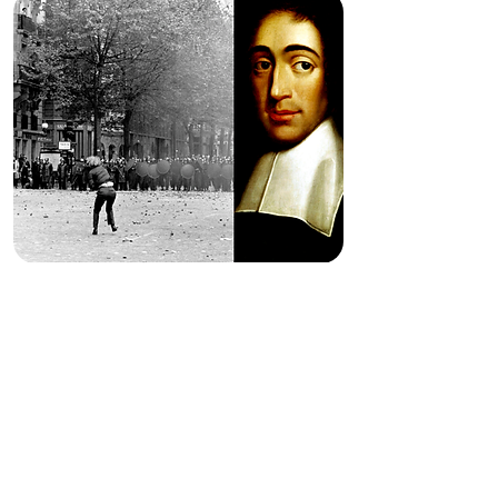
SPINOZA Y EL MAYO DEL
68: LAS LECTURAS DE
DELEUZE, ALTHUSSER Y
MATHERON
A cargo de