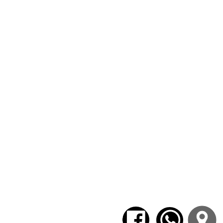
El esquizoanálisis, entonces, será el 
carácter social de nuestras identidade
uno que traicione la tradición human
El Anti Edipo
es un libro fundamenta
y las cosas
de Foucault (próximo curso
este escrito servirá de disparador pa
Rolnik, Anna Tsing, Vinciane Despret.
Este curso se propone realizar una le
diálogos presentes en sus páginas. A s
actualidad y abrir horizontes alterna
siglo es deleuziano.
- Bibliografía
-
El Anti Edipo
, Deleuze y Guattari
- Destinatarios
Público en general. No se requieren c