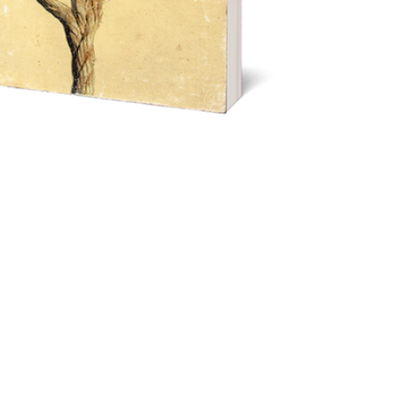
EL LACANISMO ACTUAL
N A “EL ANTI EDIPO” DE
EUZE Y GUATTARI
A cargo de