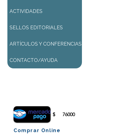
ACTIVIDADES
SELLOS EDITORIALES
ARTÍCULOS Y CONFERENCIAS
CONTACTO/AYUDA
Para comenzar el proceso de
pago deberá iniciar sesión o
registrarse.
$
76000
Comprar Online