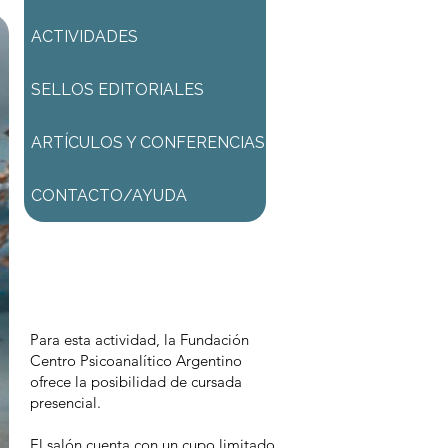
ACTIVIDADES
SELLOS EDITORIALES
ARTÍCULOS Y CONFERENCIAS
CONTACTO/AYUDA
Para comenzar el proceso de
pago deberá iniciar sesión o
registrarse.
Para esta actividad, la Fundación
Centro Psicoanalítico Argentino
ofrece la posibilidad de cursada
presencial.
El salón cuenta con un cupo limitado.