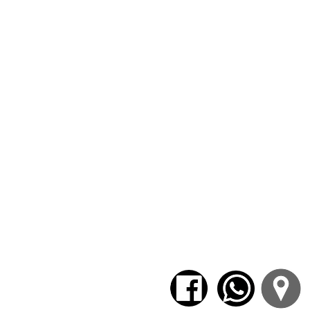
Existencia y mortandad
. Kierkegaard,
Rudolf Bultmann y la historia sagrada
Nietzsche y el eterno retorno. Zaratustra
el sacrificio. Teología de la histo
crucifixión en la vida humana. Hei
Escatología y la finitud del
Dasein.
El 
y el problema del mañana. La crucifixió
¿Existe una teología del futuro?
El pr
una filosofía de la historia planteada
cosas últimas. El problema de la te
Pannenberg y Jünger Moltmann. Teolog
actual? El fin de la historia en 
poscristianismo. Lo débil y lo líquido.
de la teología en la Era digital. ¿Es
artificial, el cambio climático y la am