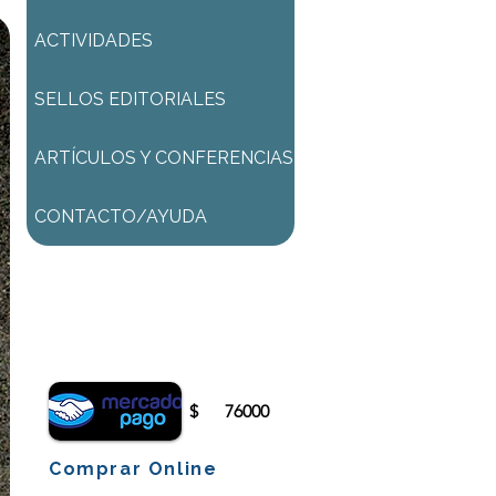
ACTIVIDADES
SELLOS EDITORIALES
ARTÍCULOS Y CONFERENCIAS
CONTACTO/AYUDA
Para comenzar el proceso de
pago deberá iniciar sesión o
registrarse.
$
76000
Comprar Online