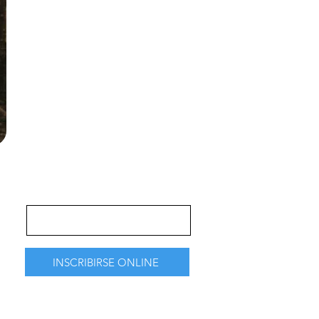
actividad.
Asimismo le enviaremos a su
casilla de correo electrónico el
enlace de acceso el enlace de
ZOOM (de corresponder) y el
ingreso al AULA VIRTUAL.
FORMULARIO DE INSCRIPCIÓN
A LA
ACTIVIDAD GRATUITA
INSCRIBIRSE ONLINE
Para inscribirse a la actividad