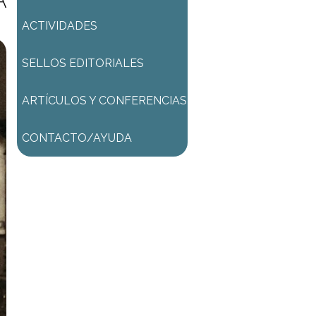
A
ACTIVIDADES
SELLOS EDITORIALES
ARTÍCULOS Y CONFERENCIAS
CONTACTO/AYUDA
ACTIVIDAD GRATUITA
Una vez procesada la
inscripción podrá:
* ingresar al ZOOM (de
corresponder)
* ingresar al AULA VIRTUAL
donde encontrará las
grabaciones de las clases de la