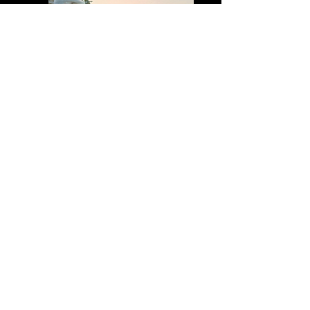
HISTORIA DEL CONCEPTO
“METAFÍSICA”
ALEJANDRO LEZAMA