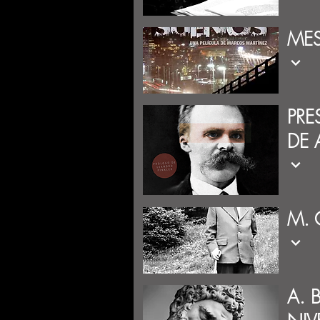
MES
PRE
DE 
M. 
A. 