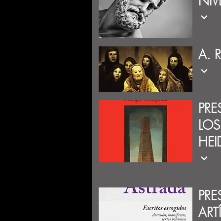
NIV
A. 
PRE
LOS
HEI
PRE
ART