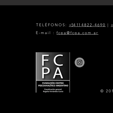
TELÉFONOS:
+54 11
4822-4690
|
+
E-mail :
fcpa@fcpa.com.ar
© 20