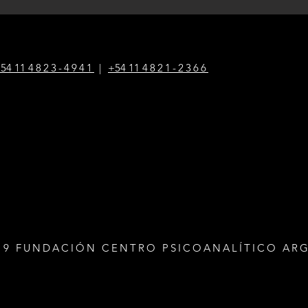
54 1
1
4823-4941
|
+54 1
1
4821-2366
19 FUNDACIÓN CENTRO PSICOANALÍTICO AR