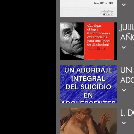
JUL
AÑO
UN 
AD
L. 