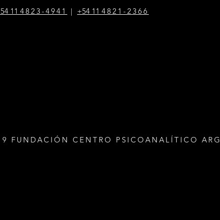
54 1
1
4823-4941
|
+54 1
1
4821-2366
19 FUNDACIÓN CENTRO PSICOANALÍTICO AR