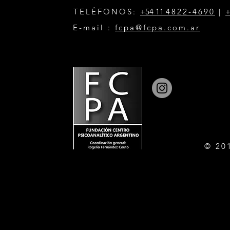
TELÉFONOS:
+54 11
4822-4690
|
+
E-mail :
fcpa@fcpa.com.ar
© 20