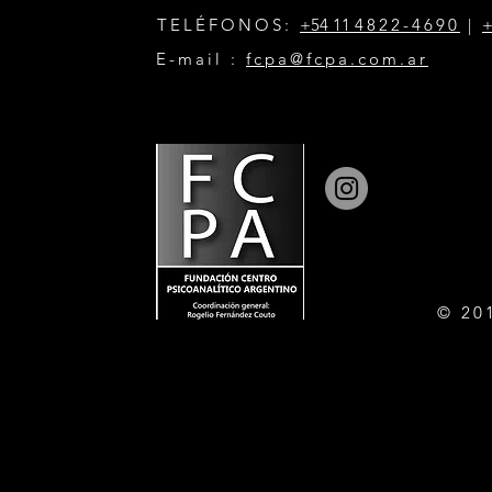
TELÉFONOS:
+54 11
4822-4690
|
+
E-mail :
fcpa@fcpa.com.ar
© 20