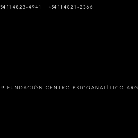
54 1
1
4823-4941
|
+54 1
1
4821-2366
19 FUNDACIÓN CENTRO PSICOANALÍTICO AR