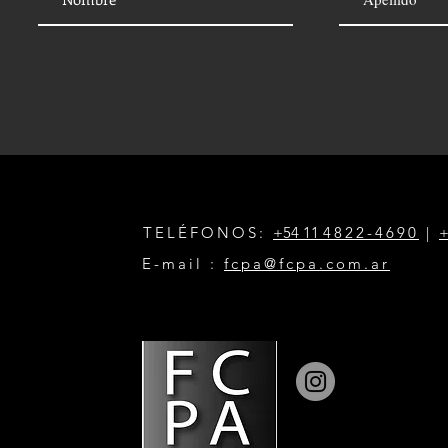
TELÉFONOS:
+54 11
4822-4690
|
+
E-mail :
fcpa@fcpa.com.ar