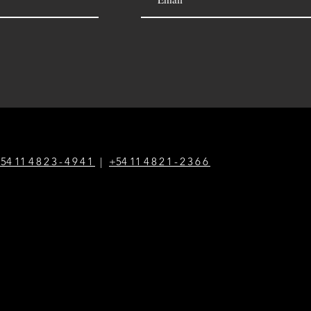
54 1
1
4823-4941
|
+54 1
1
4821-2366