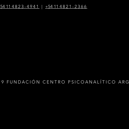
54 1
1
4823-4941
|
+54 1
1
4821-2366
19 FUNDACIÓN CENTRO PSICOANALÍTICO AR