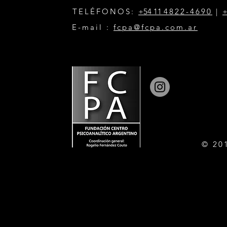
TELÉFONOS:
+54 11
4822-4690
|
+
E-mail :
fcpa@fcpa.com.ar
© 20