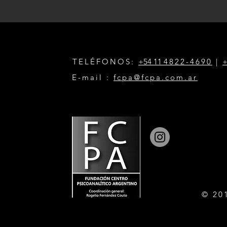
TELÉFONOS:
+54 11
4822-4690
|
+
E-mail :
fcpa@fcpa.com.ar
© 20