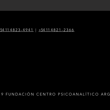
54 1
1
4823-4941
|
+54 1
1
4821-2366
19 FUNDACIÓN CENTRO PSICOANALÍTICO AR