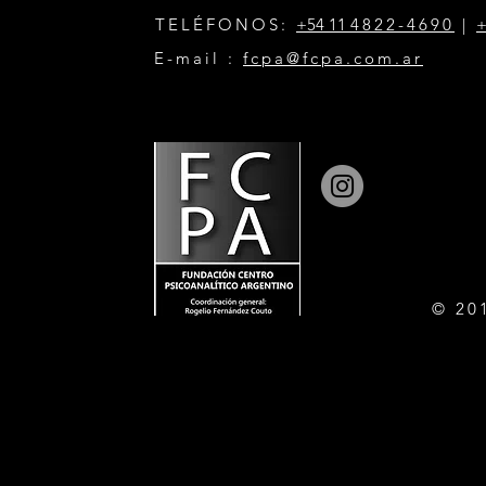
TELÉFONOS:
+54 11
4822-4690
|
+
E-mail :
fcpa@fcpa.com.ar
© 20