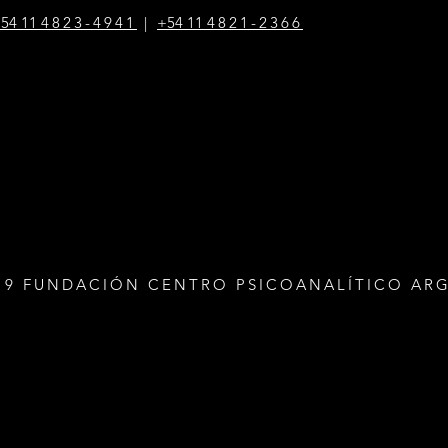
54 1
1
4823-4941
|
+54 1
1
4821-2366
19 FUNDACIÓN CENTRO PSICOANALÍTICO AR