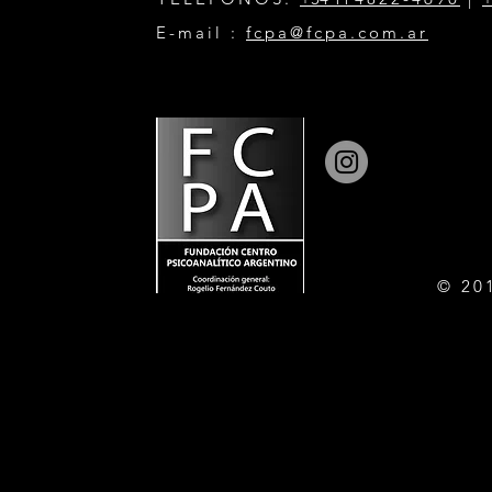
E-mail :
fcpa@fcpa.com.ar
© 20