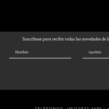
Suscríbase para recibir todas las novedades de 
TELÉFONOS:
+54 11
4822-4690
|
+