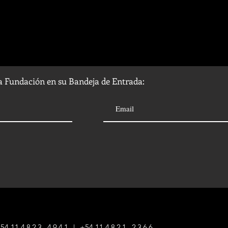
la Fundación en su Bandeja de Entrada:
54 1
1
4823-4941
|
+54 1
1
4821-2366