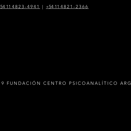
54 1
1
4823-4941
|
+54 1
1
4821-2366
19 FUNDACIÓN CENTRO PSICOANALÍTICO AR