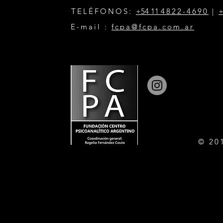
TELÉFONOS:
+54 11
4822-4690
|
+
E-mail :
fcpa@fcpa.com.ar
© 20