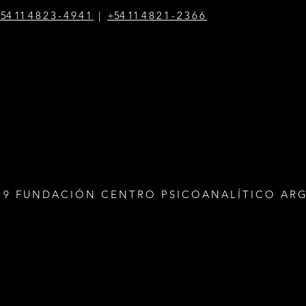
54 1
1
4823-4941
|
+54 1
1
4821-2366
19 FUNDACIÓN CENTRO PSICOANALÍTICO AR