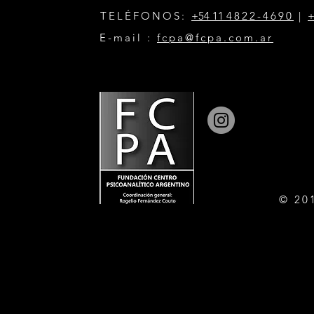
TELÉFONOS:
+54 11
4822-4690
|
+
E-mail :
fcpa@fcpa.com.ar
© 20