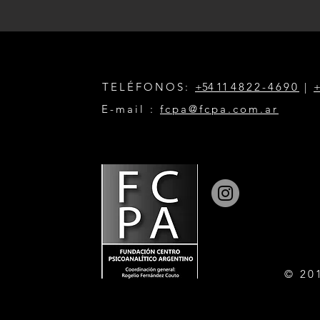
TELÉFONOS:
+54 11
4822-4690
|
+
E-mail :
fcpa@fcpa.com.ar
© 20