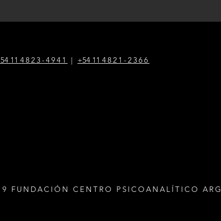
54 1
1
4823-4941
|
+54 1
1
4821-2366
19 FUNDACIÓN CENTRO PSICOANALÍTICO AR