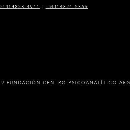
54 1
1
4823-4941
|
+54 1
1
4821-2366
19 FUNDACIÓN CENTRO PSICOANALÍTICO AR