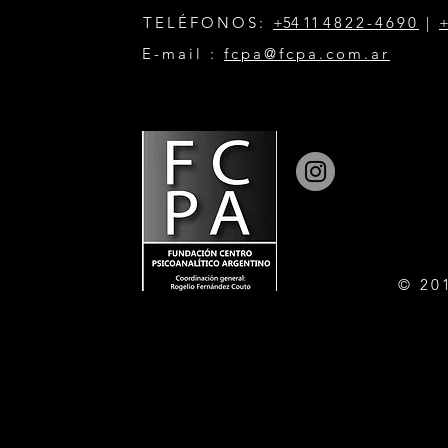
TELÉFONOS:
+54 11
4822-4690
|
+
E-mail :
fcpa@fcpa.com.ar
© 20