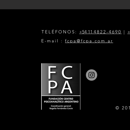
TELÉFONOS:
+54 11
4822-4690
|
+
E-mail :
fcpa@fcpa.com.ar
© 20