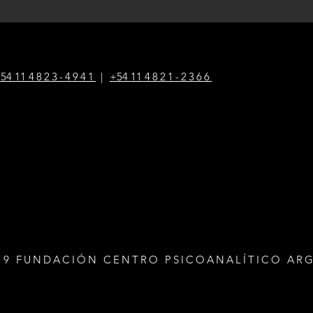
54 1
1
4823-4941
|
+54 1
1
4821-2366
19 FUNDACIÓN CENTRO PSICOANALÍTICO AR