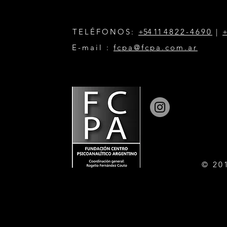
TELÉFONOS:
+54 11
4822-4690
|
+
E-mail :
fcpa@fcpa.com.ar
© 20