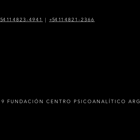
54 1
1
4823-4941
|
+54 1
1
4821-2366
19 FUNDACIÓN CENTRO PSICOANALÍTICO AR