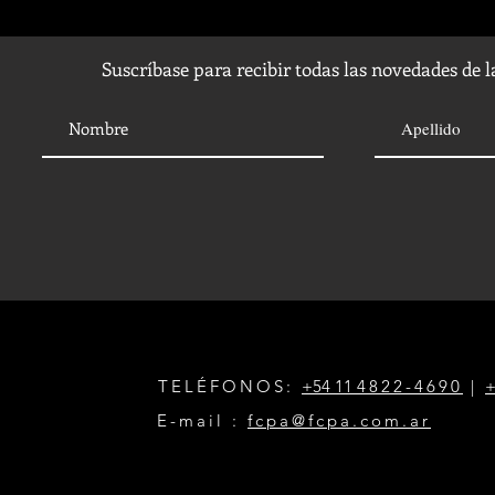
Suscríbase para recibir todas las novedades de 
TELÉFONOS:
+54 11
4822-4690
|
+
E-mail :
fcpa@fcpa.com.ar