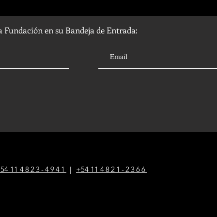
la Fundación en su Bandeja de Entrada:
54 1
1
4823-4941
|
+54 1
1
4821-2366