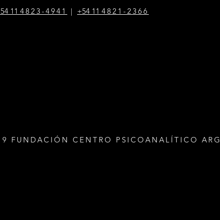
54 1
1
4823-4941
|
+54 1
1
4821-2366
19 FUNDACIÓN CENTRO PSICOANALÍTICO AR