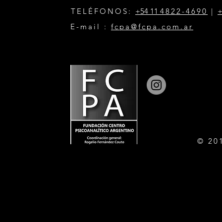
TELÉFONOS:
+54 11
4822-4690
|
+
E-mail :
fcpa@fcpa.com.ar
© 20