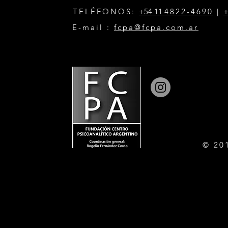
TELÉFONOS:
+54 11
4822-4690
|
+
E-mail :
fcpa@fcpa.com.ar
© 20