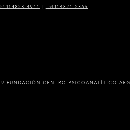
54 1
1
4823-4941
|
+54 1
1
4821-2366
19 FUNDACIÓN CENTRO PSICOANALÍTICO AR