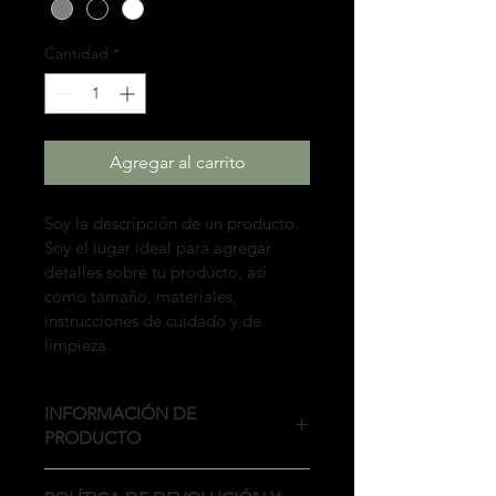
Cantidad
*
Agregar al carrito
Soy la descripción de un producto. 
Soy el lugar ideal para agregar 
detalles sobre tu producto, así 
como tamaño, materiales, 
instrucciones de cuidado y de 
limpieza.
INFORMACIÓN DE
PRODUCTO
Soy la descripción de un producto. 