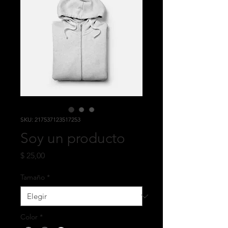
SKU: 217537123517253
Soy un producto
Precio
$ 25,00
Tamaño
*
Color
*