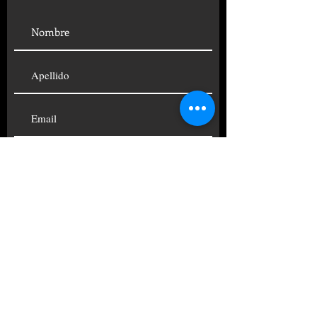
SUSCRIBIRSE
© 2019 FUNDACIÓN CENTRO
PSICOANALÍTICO ARGENTINO
TELÉFONOS:
+54 11
4822-4690
|