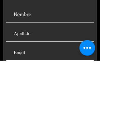
SUSCRIBIRSE
© 2019 FUNDACIÓN CENTRO
PSICOANALÍTICO ARGENTINO
TELÉFONOS:
+54 11
4822-4690
|