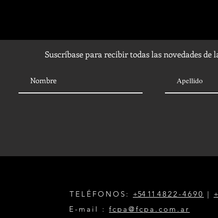
Suscríbase para recibir todas las novedades de 
TELÉFONOS:
+54 11
4822-4690
|
+
E-mail :
fcpa@fcpa.com.ar