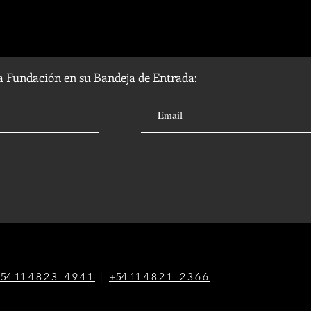
la Fundación en su Bandeja de Entrada:
54 1
1
4823-4941
|
+54 1
1
4821-2366