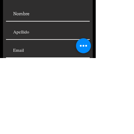
SUSCRIBIRSE
© 2019 FUNDACIÓN CENTRO
PSICOANALÍTICO ARGENTINO
TELÉFONOS:
+54 11
4822-4690
|