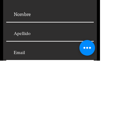
SUSCRIBIRSE
© 2019 FUNDACIÓN CENTRO
PSICOANALÍTICO ARGENTINO
TELÉFONOS:
+54 11
4822-4690
|