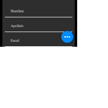
SUSCRIBIRSE
© 2019 FUNDACIÓN CENTRO
PSICOANALÍTICO ARGENTINO
TELÉFONOS:
+54 11
4822-4690
|