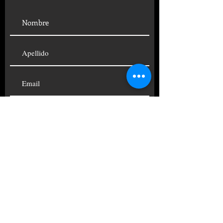
SUSCRIBIRSE
© 2019 FUNDACIÓN CENTRO
PSICOANALÍTICO ARGENTINO
TELÉFONOS:
+54 11
4822-4690
|