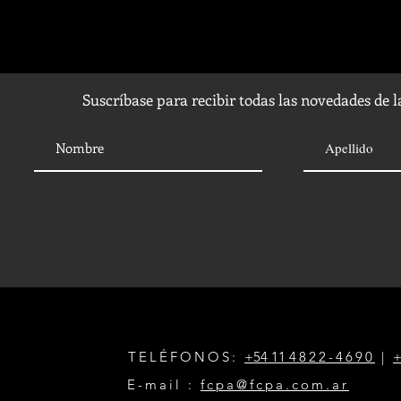
Suscríbase para recibir todas las novedades de 
TELÉFONOS:
+54 11
4822-4690
|
+
E-mail :
fcpa@fcpa.com.ar