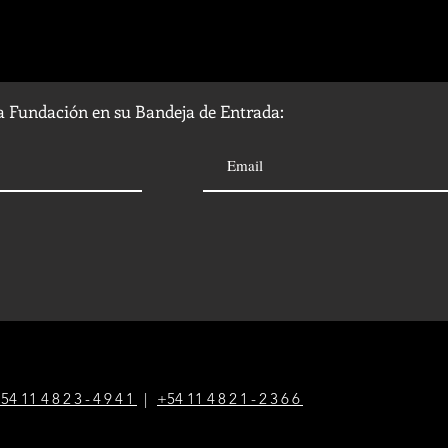
la Fundación en su Bandeja de Entrada:
54 1
1
4823-4941
|
+54 1
1
4821-2366