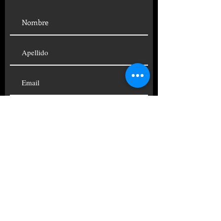
SUSCRIBIRSE
© 2019 FUNDACIÓN CENTRO
PSICOANALÍTICO ARGENTINO
TELÉFONOS:
+54 11
4822-4690
|